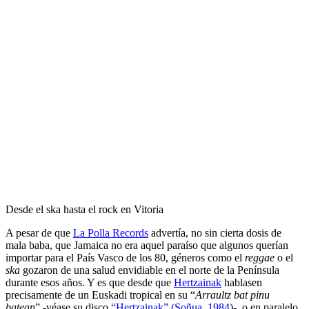
Desde el ska hasta el rock en Vitoria
A pesar de que
La Polla Records
advertía, no sin cierta dosis de
mala baba, que Jamaica no era aquel paraíso que algunos querían
importar para el País Vasco de los 80, géneros como el
reggae
o el
ska
gozaron de una salud envidiable en el norte de la Península
durante esos años. Y es que desde que
Hertzainak
hablasen
precisamente de un Euskadi tropical en su “
Arraultz bat pinu
batean
” -véase su disco
“Hertzainak” (Soñua, 1984
)-, o en paralelo