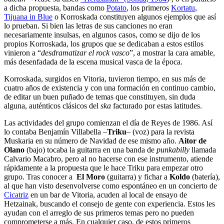
a dicha propuesta, bandas como
Potato
, los primeros
Kortatu
,
Tijuana in Blue
o Korroskada constituyen algunos ejemplos que así
lo prueban. Si bien las letras de sus canciones no eran
necesariamente insulsas, en algunos casos, como se dijo de los
propios Korroskada, los grupos que se dedicaban a estos estilos
vinieron a “
desdramatizar el rock vasco
”, a mostrar la cara amable,
más desenfadada de la escena musical vasca de la época.
Korroskada, surgidos en Vitoria, tuvieron tiempo, en sus más de
cuatro años de existencia y con una formación en continuo cambio,
de editar un buen puñado de temas que constituyen, sin duda
alguna, auténticos clásicos del
ska
facturado por estas latitudes.
Las actividades del grupo comienzan el día de Reyes de 1986. Así
lo contaba Benjamín Villabella –
Triku
– (voz) para la revista
Muskaria en su número de Navidad de ese mismo año.
Aitor de
Olano
(bajo) tocaba la guitarra en una banda de
punkabilly
llamada
Calvario Macabro, pero al no hacerse con ese instrumento, atiende
rápidamente a la propuesta que le hace Triku para empezar otro
grupo. Tras conocer a
El Moro
(guitarra) y fichar a
Koldo
(batería),
al que han visto desenvolverse como espontáneo en un concierto de
Cicatriz
en un bar de Vitoria, acuden al local de ensayo de
Hetzainak, buscando el consejo de gente con experiencia. Estos les
ayudan con el arreglo de sus primeros temas pero no pueden
comprometerse a más. En cualquier caso, de estos primeros