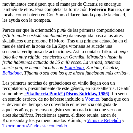
movimientos consiguen que el manager de Cicatriz se encargue
también de ellos. Para completar la formación
Federico Barrio
, que
tocaba como batería en Con Sumo Placer, banda
pop
de la ciudad,
les ayuda con la trompeta.
Parece ser que la orientación
punk
de las primeras composiciones
(«
Anti-mod
» o «
Está cambiando
«) da enseguida paso a los aires
skatalíticos que propone El Moro. Tras una primera actuación en el
mes de abril en la zona de La Zapa vitoriana se sucede una
secuencia vertiginosa de actuaciones. Así lo contaba Triku: «
Luego
todo fue muy rápido, conciertos en Gernika, Miranda y hasta la
fecha habremos actuado de 35 a 40 veces. La verdad, tenemos
suerte porque hemos tocado con
Eskorbuto
, Kortatu, Cicatriz,
Belladona
, Tijuana o sea con los que ahora funcionan más arriba
«.
Las primeras noticias de grabaciones en vinilo llegan con un
recopilatorio, presuntamente de este género, en Euskalherria. De ahí
su nombre:
“Skalherria Punk” (Discos Suicidas, 1986)
. Lo sería
en sentido estricto, de no haberse incluido a
Vómito
, banda que con
el devenir del tiempo, se convertiría en referencia obligada de
aquellos años, pero cuyo registro sonoro nada tenía que ver con
aires
skatalíticos
. Precisiones aparte, el disco reunía, amen de
Korroskada y los ya mencionados Vómito, a
Virus de Rebelión
y
Txorromorro
Añade este contenido
.