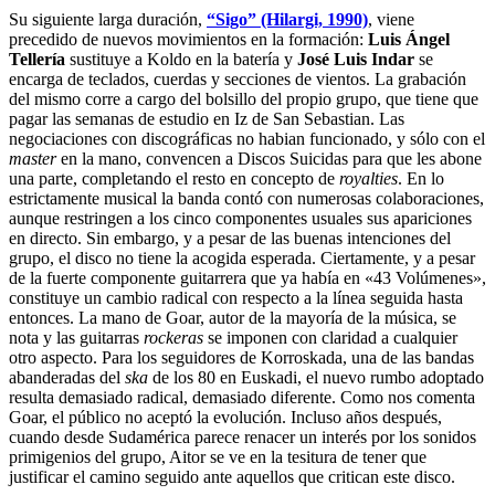
Su siguiente larga duración,
“Sigo” (Hilargi, 1990)
, viene
precedido de nuevos movimientos en la formación:
Luis Ángel
Tellería
sustituye a Koldo en la batería y
José Luis Indar
se
encarga de teclados, cuerdas y secciones de vientos. La grabación
del mismo corre a cargo del bolsillo del propio grupo, que tiene que
pagar las semanas de estudio en Iz de San Sebastian. Las
negociaciones con discográficas no habian funcionado, y sólo con el
master
en la mano, convencen a Discos Suicidas para que les abone
una parte, completando el resto en concepto de
royalties
. En lo
estrictamente musical la banda contó con numerosas colaboraciones,
aunque restringen a los cinco componentes usuales sus apariciones
en directo. Sin embargo, y a pesar de las buenas intenciones del
grupo, el disco no tiene la acogida esperada. Ciertamente, y a pesar
de la fuerte componente guitarrera que ya había en «43 Volúmenes»,
constituye un cambio radical con respecto a la línea seguida hasta
entonces. La mano de Goar, autor de la mayoría de la música, se
nota y las guitarras
rockeras
se imponen con claridad a cualquier
otro aspecto. Para los seguidores de Korroskada, una de las bandas
abanderadas del
ska
de los 80 en Euskadi, el nuevo rumbo adoptado
resulta demasiado radical, demasiado diferente. Como nos comenta
Goar, el público no aceptó la evolución. Incluso años después,
cuando desde Sudamérica parece renacer un interés por los sonidos
primigenios del grupo, Aitor se ve en la tesitura de tener que
justificar el camino seguido ante aquellos que critican este disco.