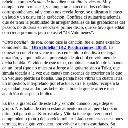
rebeldía como «
Piratas de la calle
» e «
Indio travieso
«. Muy
completo en lo musical, y aunque no aparece en los créditos
correspondientes, tal y como nos revela Jorge, se utilizaron incluso
un laud y un txistu en la grabación. Confiesa el guitarrista además,
que de tener la posibilidad de arreglar detalles de las grabaciones del
pasado, no dudaría en retocar el primer disco, que se tuvo que editar
con cierta premura, pero no así el “43 Volúmenes”.
“
Otra botella
”, de ron, como dice la canción, fue el tema extraído
como sencillo:
“Otra Botella” (R2-Producciones, 1988).
La
conexión con el ron viene incluso en el título del disco de larga
duración, ya que indica el porcentaje de alcohol en volumen de
dicha bebida. El video de este tema, combina actuación de la banda
en un local (que no muestra a Jorge a la guitarra sino a Triku, que
simula tocarla a la vez que canta) con escenas de exterior en la que
un vaquero pierde su botella, una pareja hace vibrar un cuatro latas,
un impedido, interpretado por el actor Karra Elejalde, recupera la
capacidad para andar tras beber de la botella que le ofrece una
aparición de aspecto bíblico…
Es tras la grabación de este LP y sencillo cuando Jorge deja el
grupo. Nos habla de cierto estancamiento musical, pero la razón
principal para dejar Korroskada y Vitoria tiene que ver con el
cumplimiento (o no) del servicio militar. Liado con estas cuestiones
termina, tras algún vericueto, por volver a tierras asturianas. Su