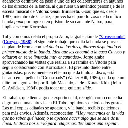
abandono definitivo da paso a uno de los colaboradores en algunos
de los directos de la banda, al que fuera un auténtico personaje de la
escena musical de Vitoria:
Goar Iñurrieta
. Goar, que es, desde
1987, miembro de Cicatriz, aprovecha el paro forzoso de la mítica
banda
punk
por ingreso en prisión de su cantante Natxo, para
implicarse con Korroskada.
Tal y como nos relata el propio Aitor, la grabación de
“Crossroads”
(Cuvyco, 1988)
, el siguiente trabajo que edita la banda se proyecta
en plan de broma con «
el duelo de los dos guitarras disputando el
primer puesto de la banda. Idea que les encantó a la casa Cuvyco y
editaron en serie limitada muy encantados
«. Jorge graba
aprovechando las visitas que realiza a su familia en Vitoria para
seguir colaborando con Korroskada. El presunto duelo entre
guitarristas, precisamente en el tema que da título al disco, está
basado en la película “Crossroads” (Walter Hill, 1986), en la que un
niño protagonizado por Ralph Macchio, el de «Karate Kid» (John
G. Avildsen, 1984), podía tocar una guitarra
slide
.
El trabajo, que tiene algo de experimental, recogió, como concedía
el grupo en una entrevista a El Tubo, opiniones de todos los gustos.
Las mil copias editadas se agotaron, y la banda recibió peticiones
para más envíos. Además, reconocerían: “
Hay momentos en la vida
que no sabes qué hacer, o te apetece hacer algo que se sale de tu
línea. El disco nos sirvió para relajarnos. Teníamos una espina
”.