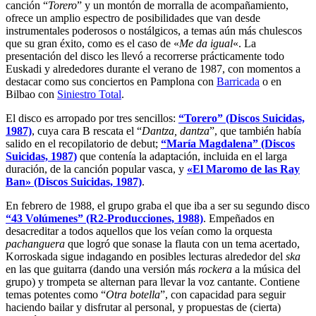
canción “
Torero
” y un montón de morralla de acompañamiento,
ofrece un amplio espectro de posibilidades que van desde
instrumentales poderosos o nostálgicos, a temas aún más chulescos
que su gran éxito, como es el caso de «
Me da igual
«. La
presentación del disco les llevó a recorrerse prácticamente todo
Euskadi y alrededores durante el verano de 1987, con momentos a
destacar como sus conciertos en Pamplona con
Barricada
o en
Bilbao con
Siniestro Total
.
El disco es arropado por tres sencillos:
“Torero” (Discos Suicidas,
1987)
, cuya cara B rescata el “
Dantza, dantza
”, que también había
salido en el recopilatorio de debut;
“María Magdalena” (Discos
Suicidas, 1987)
que contenía la adaptación, incluida en el larga
duración, de la canción popular vasca, y
«El Maromo de las Ray
Ban» (Discos Suicidas, 1987)
.
En febrero de 1988, el grupo graba el que iba a ser su segundo disco
“43 Volúmenes” (R2-Producciones, 1988)
. Empeñados en
desacreditar a todos aquellos que los veían como la orquesta
pachanguera
que logró que sonase la flauta con un tema acertado,
Korroskada sigue indagando en posibles lecturas alrededor del
ska
en las que guitarra (dando una versión más
rockera
a la música del
grupo) y trompeta se alternan para llevar la voz cantante. Contiene
temas potentes como “
Otra botella
”, con capacidad para seguir
haciendo bailar y disfrutar al personal, y propuestas de (cierta)