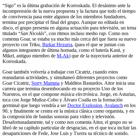
“Sigo” es la última grabación de Korroskada. El desánimo ante la
incomprensión de la nueva propuesta y la factura que todo el tiempo
de convivencia pasa entre algunos de los miembros fundadores,
termina por precipitar el final del grupo. Aunque no editada en
disco, el grupo presenta en alguna actuación para televisión, un tema
titulado “
San Nicolás
”, con ritmos incluso medio
rap
. Como nos
comenta Goar, se estaba ya mucho más cerca del que fuera su nuevo
proyecto con Triku,
Bizkar Hezurra
, (para el que se juntan con
algunos integrantes de última hornada, como el batería Kasti, y
Mikel, antiguo miembro de
M-Ak
) que de la trayectoria anterior de
Korroskada.
Goar también volvería a trabajar con Cicatriz, cuando estos
reanudaron actividades, y simultaneó diferentes proyectos como
Goar Cicatriz,
Sorry Mamma
y Malditos Bastardos. Aitor inicia una
carrera que termina desembocando en su proyecto Uno de los
Nuestros, en el que compone
música electrónica
. Jorge, en Asturias,
toca con Jorge Muñoz-Cobo y Álvaro Coalla en la formación
germinal que luego vendría a ser
Doctor Explosion
,
Avalanch
en los
90, y finalmente se centra en la música clásica como organista, y en
la composición de bandas sonoras para video y televisión.
Desafortunadamente, tal y como nos comenta Aitor, el grupo no se
libró de su capítulo particular de desgracias, en el que toca incluir las
desapariciones de Fede, Jose Luis y Txerra su técnico de sonido.