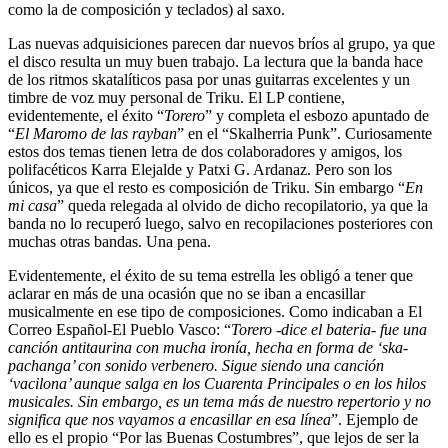
como la de composición y teclados) al saxo.
Las nuevas adquisiciones parecen dar nuevos bríos al grupo, ya que
el disco resulta un muy buen trabajo. La lectura que la banda hace
de los ritmos skatalíticos pasa por unas guitarras excelentes y un
timbre de voz muy personal de Triku. El LP contiene,
evidentemente, el éxito “
Torero
” y completa el esbozo apuntado de
“
El Maromo de las rayban
” en el “Skalherria Punk”. Curiosamente
estos dos temas tienen letra de dos colaboradores y amigos, los
polifacéticos Karra Elejalde y Patxi G. Ardanaz. Pero son los
únicos, ya que el resto es composición de Triku. Sin embargo “
En
mi casa
” queda relegada al olvido de dicho recopilatorio, ya que la
banda no lo recuperó luego, salvo en recopilaciones posteriores con
muchas otras bandas. Una pena.
Evidentemente, el éxito de su tema estrella les obligó a tener que
aclarar en más de una ocasión que no se iban a encasillar
musicalmente en ese tipo de composiciones. Como indicaban a El
Correo Español-El Pueblo Vasco: “
Torero -dice el bateria- fue una
canción antitaurina con mucha ironía, hecha en forma de ‘ska-
pachanga’ con sonido verbenero. Sigue siendo una canción
‘vacilona’ aunque salga en los Cuarenta Principales o en los hilos
musicales. Sin embargo, es un tema más de nuestro repertorio y no
significa que nos vayamos a encasillar en esa línea
”. Ejemplo de
ello es el propio “Por las Buenas Costumbres”, que lejos de ser la