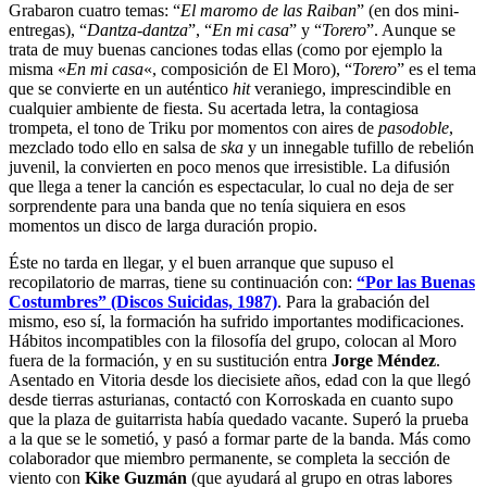
Grabaron cuatro temas: “
El maromo de las Raiban
” (en dos mini-
entregas), “
Dantza-dantza
”, “
En mi casa
” y “
Torero
”. Aunque se
trata de muy buenas canciones todas ellas (como por ejemplo la
misma «
En mi casa
«, composición de El Moro), “
Torero
” es el tema
que se convierte en un auténtico
hit
veraniego, imprescindible en
cualquier ambiente de fiesta. Su acertada letra, la contagiosa
trompeta, el tono de Triku por momentos con aires de
pasodoble
,
mezclado todo ello en salsa de
ska
y un innegable tufillo de rebelión
juvenil, la convierten en poco menos que irresistible. La difusión
que llega a tener la canción es espectacular, lo cual no deja de ser
sorprendente para una banda que no tenía siquiera en esos
momentos un disco de larga duración propio.
Éste no tarda en llegar, y el buen arranque que supuso el
recopilatorio de marras, tiene su continuación con:
“Por las Buenas
Costumbres” (Discos Suicidas, 1987)
. Para la grabación del
mismo, eso sí, la formación ha sufrido importantes modificaciones.
Hábitos incompatibles con la filosofía del grupo, colocan al Moro
fuera de la formación, y en su sustitución entra
Jorge Méndez
.
Asentado en Vitoria desde los diecisiete años, edad con la que llegó
desde tierras asturianas, contactó con Korroskada en cuanto supo
que la plaza de guitarrista había quedado vacante. Superó la prueba
a la que se le sometió, y pasó a formar parte de la banda. Más como
colaborador que miembro permanente, se completa la sección de
viento con
Kike Guzmán
(que ayudará al grupo en otras labores